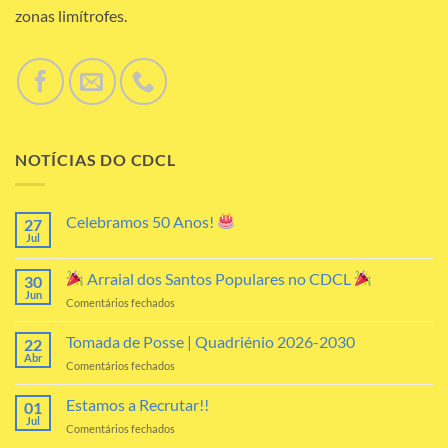
zonas limítrofes.
NOTÍCIAS DO CDCL
Celebramos 50 Anos!
27
Jul
Sem
comentários
em
Arraial dos Santos Populares no CDCL
30
Celebramos
50
Jun
em
Comentários fechados
Anos!
Arraial
Tomada de Posse | Quadriénio 2026-2030
22
dos
Abr
em
Comentários fechados
Santos
Tomada
Populares
de
Estamos a Recrutar!!
no
01
Posse
Jul
CDCL
em
Comentários fechados
|
Estamos