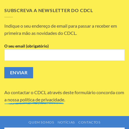
Quadriénio
a
2026-
Recrutar!!
SUBSCREVA A NEWSLETTER DO CDCL
2030
Indique o seu endereço de email para passar a receber em
primeira mão as novidades do CDCL.
O seu email (obrigatório)
Ao contactar o CDCL através deste formulário concorda com
a nossa política de privacidade.
QUEM SOMOS
NOTÍCIAS
CONTACTOS