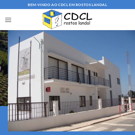
Skip
BEM-VINDO AO CDCL EM ROSTOS LANDAL
to
content
Bem-Vindo ao
CENTRO DE
DESENVOLVIMENTO
COMUNITÁRIO