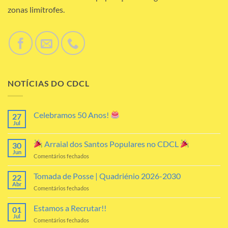
zonas limítrofes.
NOTÍCIAS DO CDCL
Celebramos 50 Anos!
27
Jul
Sem
comentários
em
Arraial dos Santos Populares no CDCL
30
Celebramos
50
Jun
em
Comentários fechados
Anos!
Arraial
Tomada de Posse | Quadriénio 2026-2030
22
dos
Abr
em
Comentários fechados
Santos
Tomada
Populares
de
Estamos a Recrutar!!
no
01
Posse
Jul
CDCL
em
Comentários fechados
|