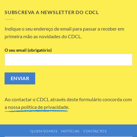
Estamos
Quadriénio
a
2026-
Recrutar!!
SUBSCREVA A NEWSLETTER DO CDCL
2030
Indique o seu endereço de email para passar a receber em
primeira mão as novidades do CDCL.
O seu email (obrigatório)
Ao contactar o CDCL através deste formulário concorda com
a nossa política de privacidade.
QUEM SOMOS
NOTÍCIAS
CONTACTOS