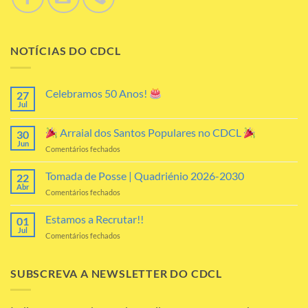
NOTÍCIAS DO CDCL
Celebramos 50 Anos!
27
Jul
Sem
comentários
em
Arraial dos Santos Populares no CDCL
30
Celebramos
50
Jun
em
Comentários fechados
Anos!
Arraial
Tomada de Posse | Quadriénio 2026-2030
22
dos
Abr
em
Comentários fechados
Santos
Tomada
Populares
de
Estamos a Recrutar!!
no
01
Posse
Jul
CDCL
em
Comentários fechados
|
Estamos
Quadriénio
a
2026-
Recrutar!!
SUBSCREVA A NEWSLETTER DO CDCL
2030