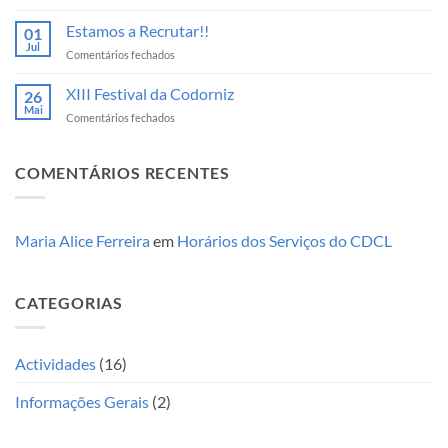
Tomada
Populares
de
Estamos a Recrutar!!
no
01
Posse
Jul
CDCL
em
Comentários fechados
|
Estamos
Quadriénio
a
XIII Festival da Codorniz
2026-
26
Recrutar!!
Mai
2030
em
Comentários fechados
XIII
Festival
da
COMENTÁRIOS RECENTES
Codorniz
Maria Alice Ferreira
em
Horários dos Serviços do CDCL
CATEGORIAS
Actividades
(16)
Informações Gerais
(2)