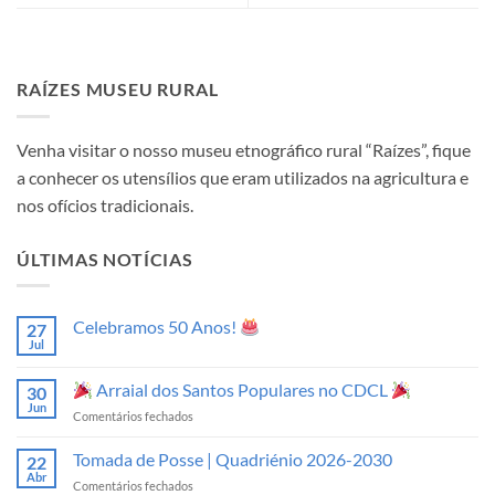
RAÍZES MUSEU RURAL
Venha visitar o nosso museu etnográfico rural “Raízes”, fique
a conhecer os utensílios que eram utilizados na agricultura e
nos ofícios tradicionais.
ÚLTIMAS NOTÍCIAS
Celebramos 50 Anos!
27
Jul
Sem
comentários
em
Arraial dos Santos Populares no CDCL
30
Celebramos
50
Jun
em
Comentários fechados
Anos!
Arraial
Tomada de Posse | Quadriénio 2026-2030
22
dos
Abr
em
Comentários fechados
Santos