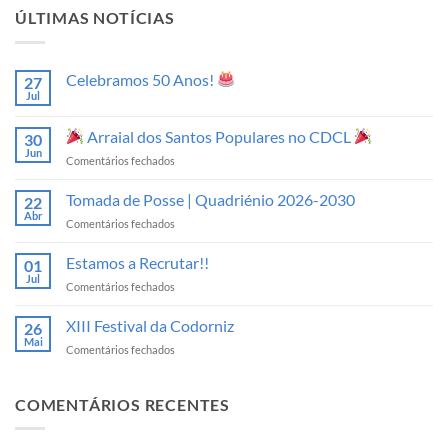
ÚLTIMAS NOTÍCIAS
Celebramos 50 Anos!
27
Jul
Sem
comentários
em
Arraial dos Santos Populares no CDCL
30
Celebramos
50
Jun
em
Comentários fechados
Anos!
Arraial
Tomada de Posse | Quadriénio 2026-2030
22
dos
Abr
em
Comentários fechados
Santos
Tomada
Populares
de
Estamos a Recrutar!!
no
01
Posse
Jul
CDCL
em
Comentários fechados
|
Estamos
Quadriénio
a
XIII Festival da Codorniz
2026-
26
Recrutar!!
Mai
2030
em
Comentários fechados
XIII
Festival
da
COMENTÁRIOS RECENTES
Codorniz