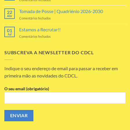
Anos!
Arraial
Tomada de Posse | Quadriénio 2026-2030
22
dos
Abr
em
Comentários fechados
Santos
Tomada
Populares
de
Estamos a Recrutar!!
no
01
Posse
Jul
CDCL
em
Comentários fechados
|
Estamos
Quadriénio
a
2026-
Recrutar!!
SUBSCREVA A NEWSLETTER DO CDCL
2030
Indique o seu endereço de email para passar a receber em
primeira mão as novidades do CDCL.
O seu email (obrigatório)