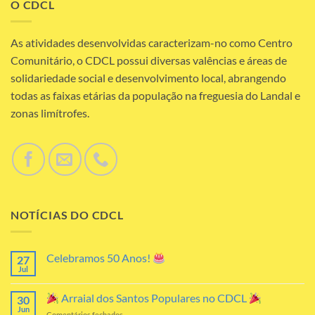
O CDCL
As atividades desenvolvidas caracterizam-no como Centro
Comunitário, o CDCL possui diversas valências e áreas de
solidariedade social e desenvolvimento local, abrangendo
todas as faixas etárias da população na freguesia do Landal e
zonas limítrofes.
NOTÍCIAS DO CDCL
Celebramos 50 Anos!
27
Jul
Sem
comentários
em
Arraial dos Santos Populares no CDCL
30
Celebramos
50
Jun
em
Comentários fechados