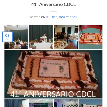
41º Aniversário CDCL
POSTED ON
JULHO 8, 2018
BY
CDCL
08
Jul