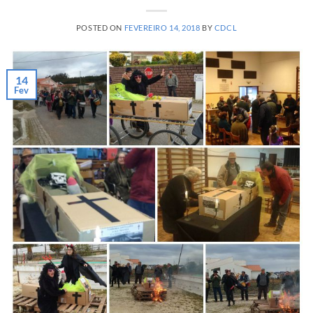
POSTED ON
FEVEREIRO 14, 2018
BY
CDCL
14
Fev