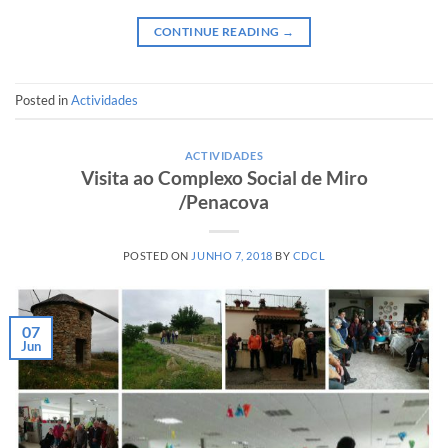
CONTINUE READING
→
Posted in
Actividades
ACTIVIDADES
Visita ao Complexo Social de Miro
/Penacova
POSTED ON
JUNHO 7, 2018
BY
CDCL
07
Jun