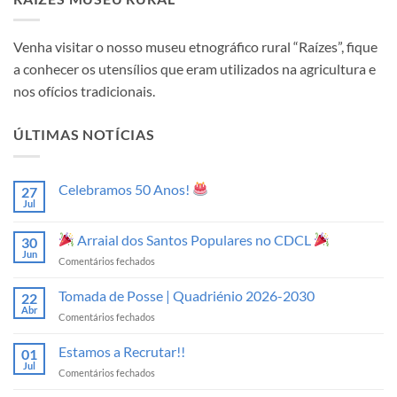
Venha visitar o nosso museu etnográfico rural “Raízes”, fique
a conhecer os utensílios que eram utilizados na agricultura e
nos ofícios tradicionais.
ÚLTIMAS NOTÍCIAS
Celebramos 50 Anos!
27
Jul
Sem
comentários
em
Arraial dos Santos Populares no CDCL
30
Celebramos
50
Jun
em
Comentários fechados
Anos!
Arraial
Tomada de Posse | Quadriénio 2026-2030
22
dos
Abr
em
Comentários fechados
Santos
Tomada
Populares
de
Estamos a Recrutar!!
no
01
Posse
Jul
CDCL
em
Comentários fechados
|
Estamos
Quadriénio