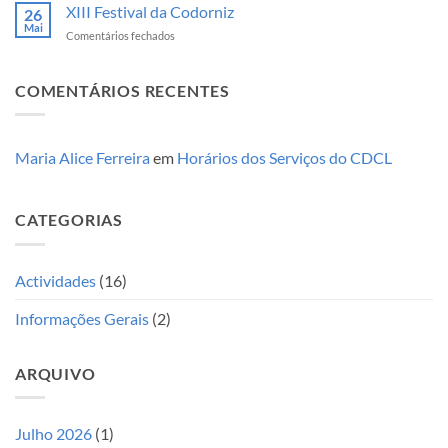
a
XIII Festival da Codorniz
2026-
26
Recrutar!!
Mai
2030
em
Comentários fechados
XIII
Festival
da
COMENTÁRIOS RECENTES
Codorniz
Maria Alice Ferreira
em
Horários dos Serviços do CDCL
CATEGORIAS
Actividades
(16)
Informações Gerais
(2)
ARQUIVO
Julho 2026
(1)