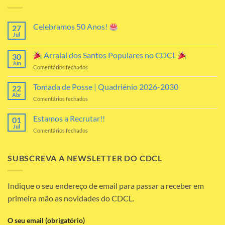
Celebramos 50 Anos!
27
Jul
Sem
comentários
em
Arraial dos Santos Populares no CDCL
30
Celebramos
50
Jun
em
Comentários fechados
Anos!
Arraial
Tomada de Posse | Quadriénio 2026-2030
22
dos
Abr
em
Comentários fechados
Santos
Tomada
Populares
de
Estamos a Recrutar!!
no
01
Posse
Jul
CDCL
em
Comentários fechados
|
Estamos
Quadriénio
a
2026-
Recrutar!!
SUBSCREVA A NEWSLETTER DO CDCL
2030
Indique o seu endereço de email para passar a receber em
primeira mão as novidades do CDCL.
O seu email (obrigatório)